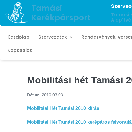
Szervez
Tamási
Tamási 
Kerékpársport
Alapítvá
Kezdőlap
Szervezetek
Rendezvények, verse
Kapcsolat
Mobilitási hét Tamási 
Dátum:
2010.03.03.
Mobilitási Hét Tamási 2010 kiírás
Mobilitási Hét Tamási 2010 kerépáros felvonul