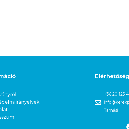
rmáció
Elérhetősé
+36 20 123 
ványról
édelmi irányelvek
info@kerekp
olat
Tamási
sszum