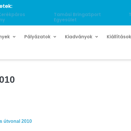
etek:
Kerékpáros
Tamási BringaSport
ny
Egyesület
nyek
Pályázatok
Kiadványok
Kiállításo
2010
ás útvonal 2010