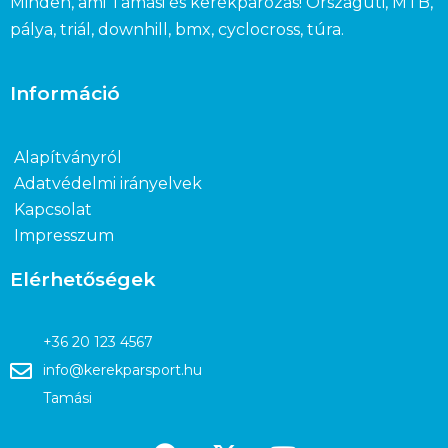
Minden, ami Tamási és kerékpározás! Országúti, MTB,
pálya, triál, downhill, bmx, cyclocross, túra.
Információ
Alapítványról
Adatvédelmi irányelvek
Kapcsolat
Impresszum
Elérhetőségek
+36 20 123 4567
info@kerekparsport.hu
Tamási