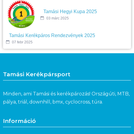
Tamási Hegyi Kupa 2025
03 márc 2025
Tamási Kerékpáros Rendezvények 2025
07 febr 2025
Tamási Kerékpársport
Minden, ami Tamási és kerékpározás! Országúti, MTB,
pálya, triál, downhill, bmx, cyclocross, túra.
Információ