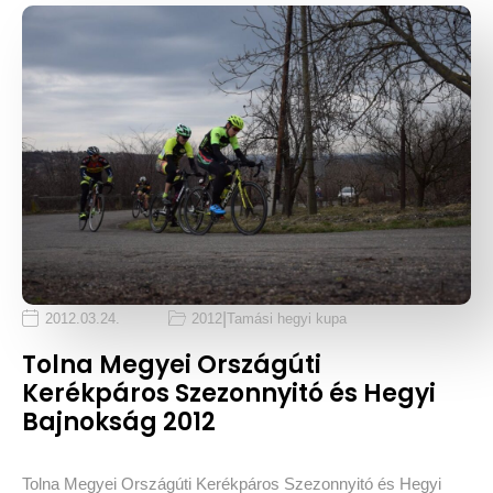
|
2012.03.24.
2012
Tamási hegyi kupa
Tolna Megyei Országúti
Kerékpáros Szezonnyitó és Hegyi
Bajnokság 2012
Tolna Megyei Országúti Kerékpáros Szezonnyitó és Hegyi