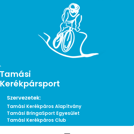
Tamási
Kerékpársport
Szervezetek:
Tamási Kerékpáros Alapítvány
Tamási BringaSport Egyesület
Tamási Kerékpáros Club