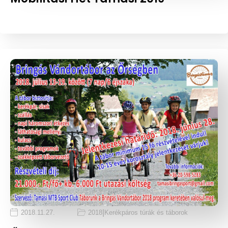
|
2018.11.27.
2018
Kerékpáros túrák és táborok