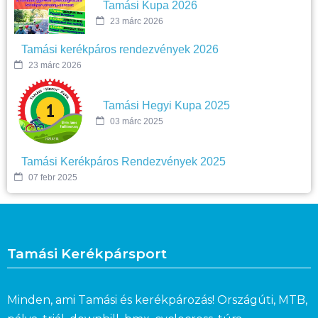
Tamási Kupa 2026
23 márc 2026
Tamási kerékpáros rendezvények 2026
23 márc 2026
Tamási Hegyi Kupa 2025
03 márc 2025
Tamási Kerékpáros Rendezvények 2025
07 febr 2025
Tamási Kerékpársport
Minden, ami Tamási és kerékpározás! Országúti, MTB,