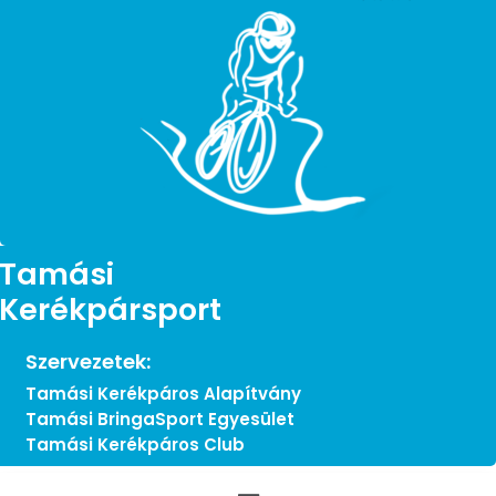
Tamási
Kerékpársport
Szervezetek:
Tamási Kerékpáros Alapítvány
Tamási BringaSport Egyesület
Tamási Kerékpáros Club