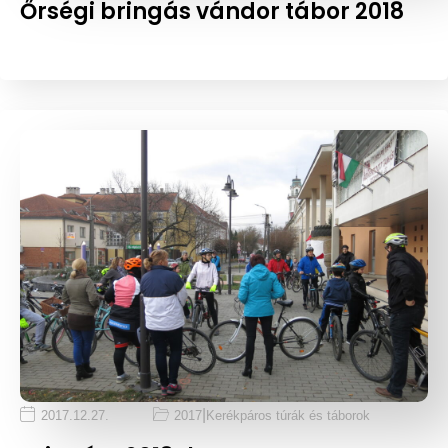
Őrségi bringás vándor tábor 2018
|
2017.12.27.
2017
Kerékpáros túrák és táborok