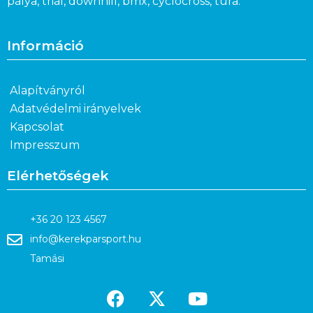
pálya, triál, downhill, bmx, cyclocross, túra.
Információ
Alapítványról
Adatvédelmi irányelvek
Kapcsolat
Impresszum
Elérhetőségek
+36 20 123 4567
info@kerekparsport.hu
Tamási