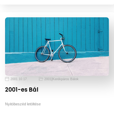
|
2001.10.17.
2001
Kerékpáros Bálok
2001-es Bál
Nyitóbeszéd letöltése