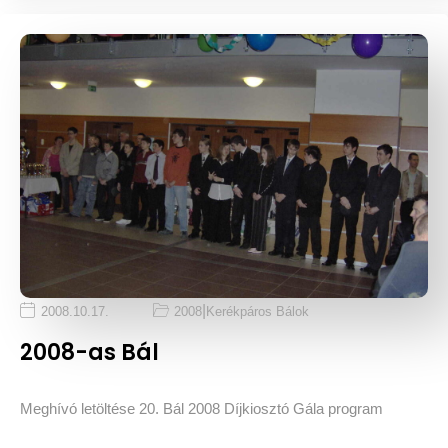
|
2008.10.17.
2008
Kerékpáros Bálok
2008-as Bál
Meghívó letöltése 20. Bál 2008 Díjkiosztó Gála program