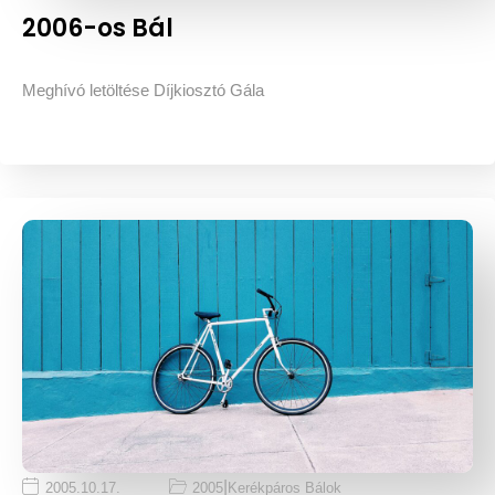
2006-os Bál
Meghívó letöltése Díjkiosztó Gála
|
2005.10.17.
2005
Kerékpáros Bálok