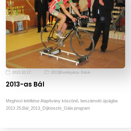
|
2013.10.17.
2013
Kerékpáros Bálok
2013-as Bál
Meghívó letöltése Alapítvány köszönő, beszámoló újságba
2013 25.Bál_2013_Díjkiosztó_Gála program