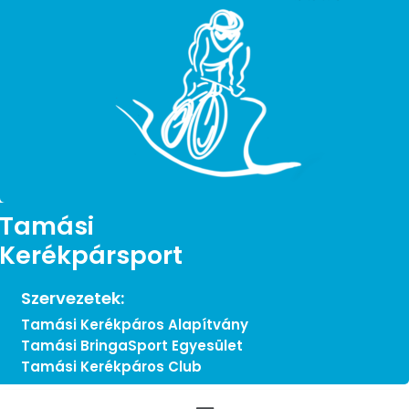
Tamási
Kerékpársport
Szervezetek:
Tamási Kerékpáros Alapítvány
Tamási BringaSport Egyesület
Tamási Kerékpáros Club