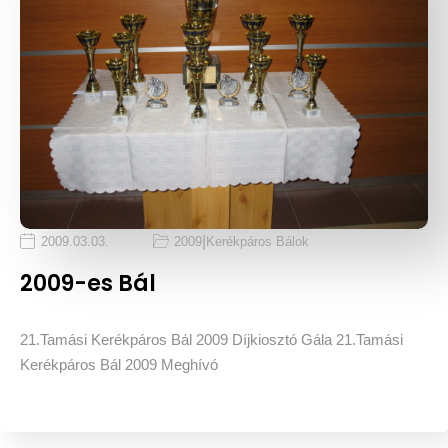
|
2009.03.03.
2009
Kerékpáros Bálok
2009-es Bál
21.Tamási Kerékpáros Bál 2009 Díjkiosztó Gála 21.Tamási
Kerékpáros Bál 2009 Meghívó