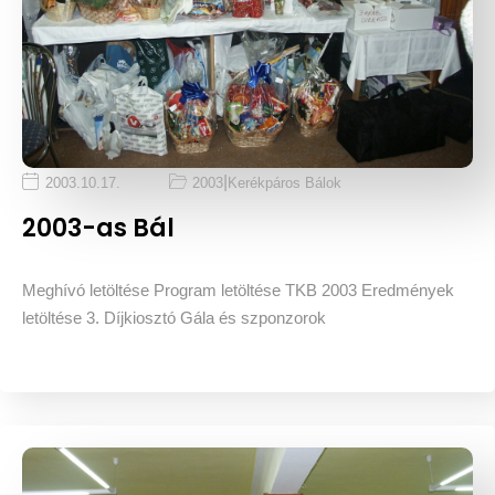
|
2003.10.17.
2003
Kerékpáros Bálok
2003-as Bál
Meghívó letöltése Program letöltése TKB 2003 Eredmények
letöltése 3. Díjkiosztó Gála és szponzorok