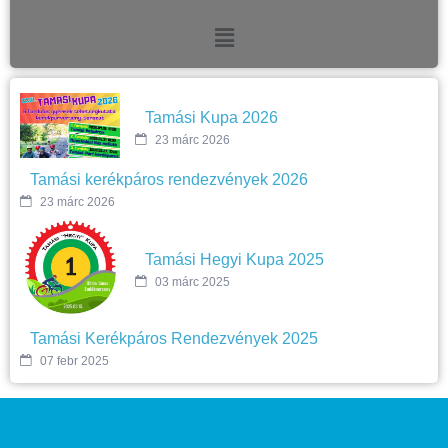
Tamási Kupa 2026
23 márc 2026
Tamási kerékpáros rendezvények 2026
23 márc 2026
Tamási Hegyi Kupa 2025
03 márc 2025
Tamási Kerékpáros Rendezvények 2025
07 febr 2025