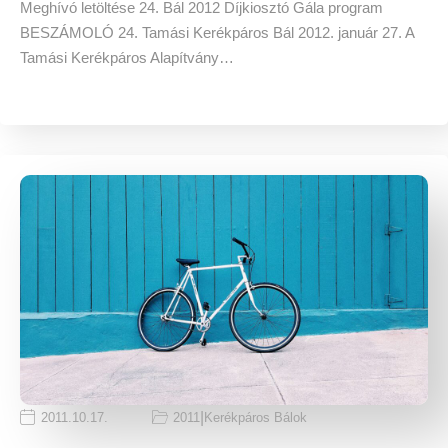
Meghívó letöltése 24. Bál 2012 Díjkiosztó Gála program
BESZÁMOLÓ 24. Tamási Kerékpáros Bál 2012. január 27. A
Tamási Kerékpáros Alapítvány…
|
2011.10.17.
2011
Kerékpáros Bálok