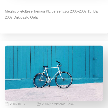
Meghívó letöltése Tamási KE versenyzői 2006-2007 19. Bál
2007 Díjkiosztó Gála
|
2006.10.17.
2006
Kerékpáros Bálok