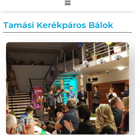
Tamási Kerékpáros Bálok