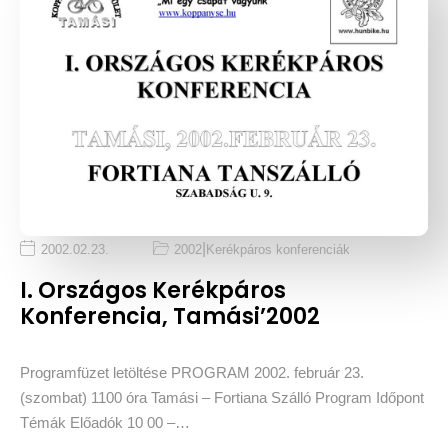
|
2002.02.23.
2002
Kerékpáros konferenciák
I. Országos Kerékpáros
Konferencia, Tamási’2002
Programfüzet letöltése PROGRAM 2002. február 23.
(szombat) 1100 óra Tamási – Fortiana Szálló Program Időpont
Témák Előadók 10 00 –…