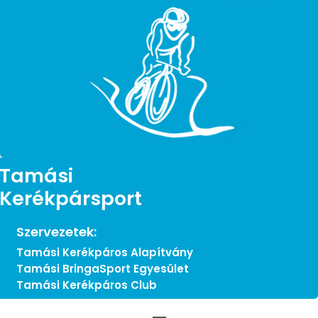
Tamási
Kerékpársport
Szervezetek:
Tamási Kerékpáros Alapítvány
Tamási BringaSport Egyesület
Tamási Kerékpáros Club