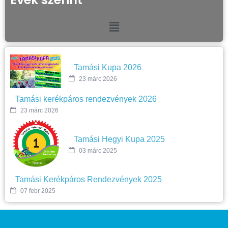
Tamási Kupa 2026
23 márc 2026
Tamási kerékpáros rendezvények 2026
23 márc 2026
Tamási Hegyi Kupa 2025
03 márc 2025
Tamási Kerékpáros Rendezvények 2025
07 febr 2025