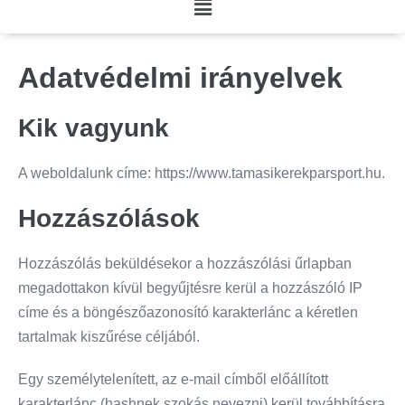
Adatvédelmi irányelvek
Kik vagyunk
A weboldalunk címe: https://www.tamasikerekparsport.hu.
Hozzászólások
Hozzászólás beküldésekor a hozzászólási űrlapban
megadottakon kívül begyűjtésre kerül a hozzászóló IP
címe és a böngészőazonosító karakterlánc a kéretlen
tartalmak kiszűrése céljából.
Egy személytelenített, az e-mail címből előállított
karakterlánc (hashnek szokás nevezni) kerül továbbításra