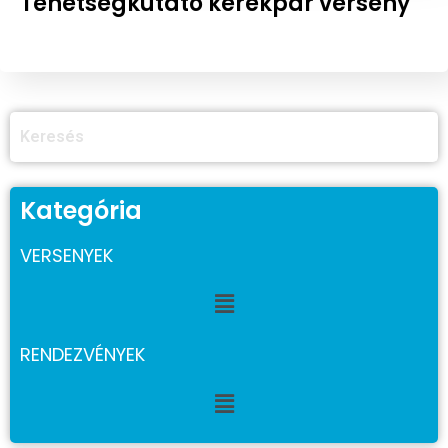
Tehetségkutató kerékpár verseny
Kategória
VERSENYEK
RENDEZVÉNYEK