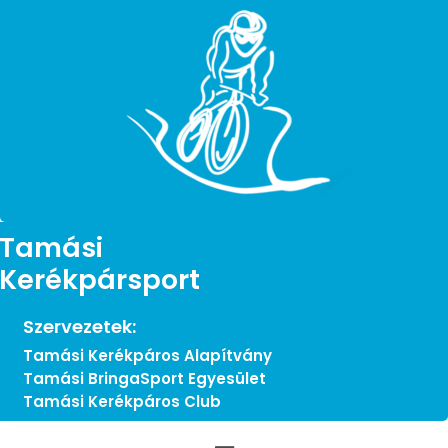
Tamási
Kerékpársport
Szervezetek:
Tamási Kerékpáros Alapítvány
Tamási BringaSport Egyesület
Tamási Kerékpáros Club