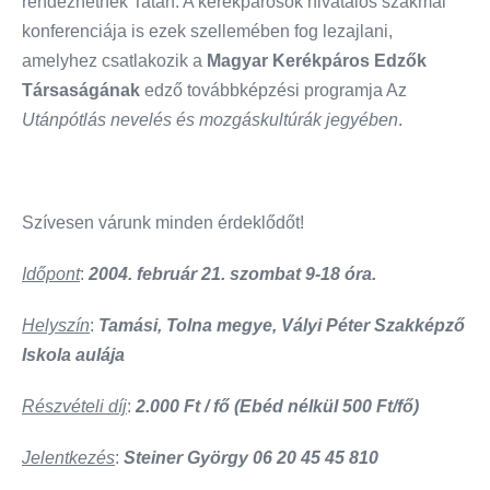
rendezhetnek Tatán. A kerékpárosok hivatalos szakmai
konferenciája is ezek szellemében fog lezajlani,
amelyhez csatlakozik a
Magyar Kerékpáros Edzők
Társaságának
edző továbbképzési programja Az
Utánpótlás nevelés és mozgáskultúrák jegyében
.
Szívesen várunk minden érdeklődőt!
Időpont
:
2004. február 21. szombat 9-18 óra.
Helyszín
:
Tamási, Tolna megye, Vályi Péter Szakképző
Iskola aulája
Részvételi díj
:
2.000 Ft / fő (Ebéd nélkül 500 Ft/fő)
Jelentkezés
:
Steiner György 06 20 45 45 810