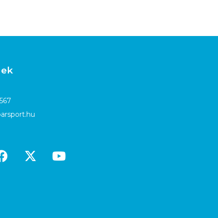
gek
4567
arsport.hu