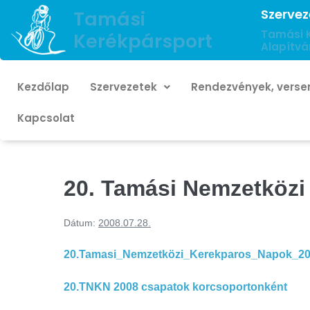
Szervez
Tamási
Tamási 
Kerékpársport
Alapítvá
Kezdőlap
Szervezetek
Rendezvények, verse
Kapcsolat
20. Tamási Nemzetközi
Dátum:
2008.07.28.
20.Tamasi_Nemzetközi_Kerekparos_Napok_2
20.TNKN 2008 csapatok korcsoportonként