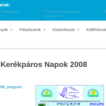
etek:
Kerékpáros
Tamási BringaSport
ny
Egyesület
nyek
Pályázatok
Kiadványok
Kiállításo
 Kerékpáros Napok 2008
008_program