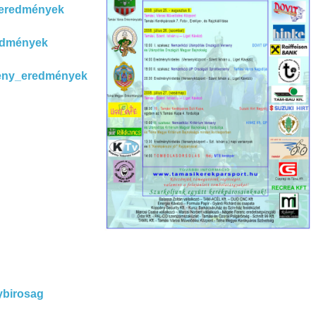
_eredmények
edmények
seny_eredmények
ybirosag