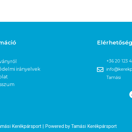
rmáció
Elérhetősé
+36 20 123 
ványról
édelmi irányelvek
info@kerekp
olat
Tamási
sszum
amási Kerékpársport | Powered by Tamási Kerékpársport