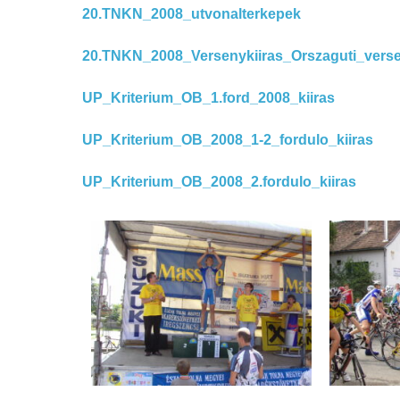
20.TNKN_2008_utvonalterkepek
20.TNKN_2008_Versenykiiras_Orszaguti_vers
UP_Kriterium_OB_1.ford_2008_kiiras
UP_Kriterium_OB_2008_1-2_fordulo_kiiras
UP_Kriterium_OB_2008_2.fordulo_kiiras