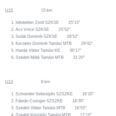
U15
15 km
Istlstekker Zsolt SZKSE 25’15”
Ács Vince SZKSE 25’52”
Sulák Dominik SZKSE 28’52”
Kecskés Dominik Tamási MTB 29’42”
Hanák Viktor Tamási KE 30’17”
Szedeli Máté Tamási MTB 31’20”
U13
8 km
Schneider Sebestyén SZSZKE 16’20”
Fábián Csongor SZSZKE 16’30”
Szedeli Viktor Tamási MTB 16’55”
Szedeli Krisztián Tamási MTB 17’10”