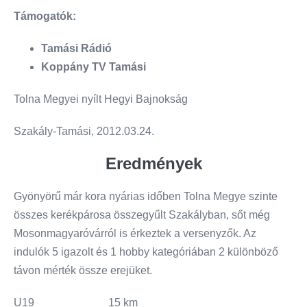
Támogatók:
Tamási Rádió
Koppány TV Tamási
Tolna Megyei nyílt Hegyi Bajnokság
Szakály-Tamási, 2012.03.24.
Eredmények
Gyönyörű már kora nyárias időben Tolna Megye szinte
összes kerékpárosa összegyűlt Szakályban, sőt még
Mosonmagyaróvárról is érkeztek a versenyzők. Az
indulók 5 igazolt és 1 hobby kategóriában 2 különböző
távon mérték össze erejüket.
U19
15 km