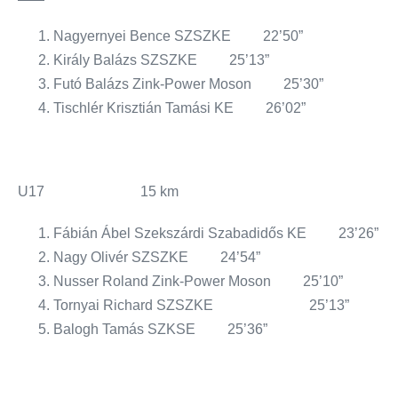
Nagyernyei Bence SZSZKE 22’50”
Király Balázs SZSZKE 25’13”
Futó Balázs Zink-Power Moson 25’30”
Tischlér Krisztián Tamási KE 26’02”
U17 15 km
Fábián Ábel Szekszárdi Szabadidős KE 23’26”
Nagy Olivér SZSZKE 24’54”
Nusser Roland Zink-Power Moson 25’10”
Tornyai Richard SZSZKE 25’13”
Balogh Tamás SZKSE 25’36”