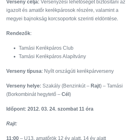
Verseny célja:
Versenyzési lehetőséget biztosítani az
igazolt és amatőr kerékpárosok részére, valamint a
megyei bajnokság korcsoportok szerinti eldöntése.
Rendezők
:
Tamási Kerékpáros Club
Tamási Kerékpáros Alapítvány
Verseny típusa
: Nyílt országúti kerékpárverseny
Verseny helye:
Szakály (Benzinkút –
Rajt
) – Tamási
(Borkombinát hegytető –
Cél
)
Időpont:
2012. 03. 24. szombat 11 óra
Rajt:
11:00
– U13, amatőrök 12 év alatt, 14 év alatt