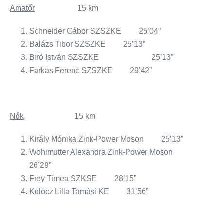
Amatőr
15 km
Schneider Gábor SZSZKE 25’04”
Balázs Tibor SZSZKE 25’13”
Bíró István SZSZKE 25’13”
Farkas Ferenc SZSZKE 29’42”
Nők
15 km
Király Mónika Zink-Power Moson 25’13”
Wohlmutter Alexandra Zink-Power Moson
26’29”
Frey Tímea SZKSE 28’15”
Kolocz Lilla Tamási KE 31’56”