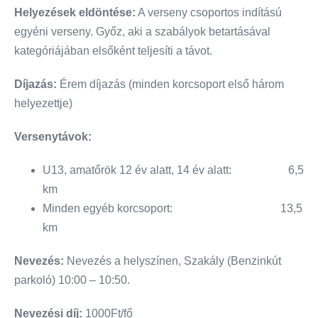
Helyezések eldöntése:
A verseny csoportos indítású
egyéni verseny. Győz, aki a szabályok betartásával
kategóriájában elsőként teljesíti a távot.
Díjazás:
Érem díjazás (minden korcsoport első három
helyezettje)
Versenytávok:
U13, amatőrök 12 év alatt, 14 év alatt: 6,5
km
Minden egyéb korcsoport: 13,5
km
Nevezés:
Nevezés a helyszínen, Szakály (Benzinkút
parkoló) 10:00 – 10:50.
Nevezési díj:
1000Ft/fő