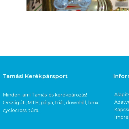
Tamási Kerékpársport
Info
Alapít
Minden, ami Tamási és kerékpározás!
Adatv
Országúti, MTB, pálya, triál, downhill, bmx,
Kapcs
cyclocross, túra.
Impre