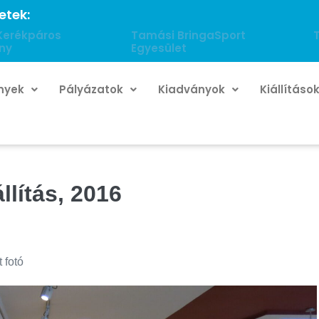
etek:
Kerékpáros
Tamási BringaSport
ny
Egyesület
nyek
Pályázatok
Kiadványok
Kiállításo
állítás, 2016
 fotó