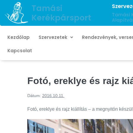
Szervez
Tamási
Tamási 
Kerékpársport
Alapítvá
Kezdőlap
Szervezetek
Rendezvények, verse
Kapcsolat
Fotó, ereklye és rajz ki
Dátum:
2016.10.11.
Fotó, ereklye és rajz kiállítás – a megnyitón készült