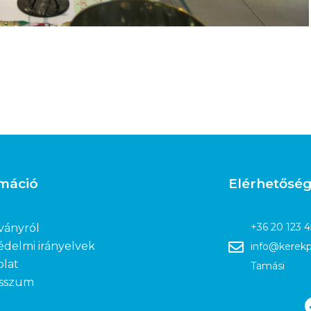
rmáció
Elérhetősé
+36 20 123 
ványról
édelmi irányelvek
info@kerekp
olat
Tamási
sszum