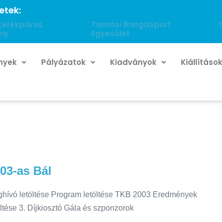
etek:
Kerékpáros
Tamási BringaSport
ny
Egyesület
nyek
Pályázatok
Kiadványok
Kiállításo
03-as Bál
hívó letöltése Program letöltése TKB 2003 Eredmények
öltése 3. Díjkiosztó Gála és szponzorok