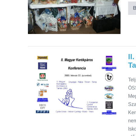
B
II
Ta
Tel
ÖSS
Meg
Sza
Ker
nem
Isk