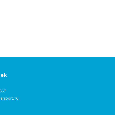
gek
4567
arsport.hu