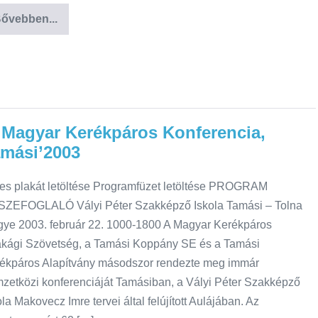
ővebben...
. Magyar Kerékpáros Konferencia,
mási’2003
jes plakát letöltése Programfüzet letöltése PROGRAM
ZEFOGLALÓ Vályi Péter Szakképző Iskola Tamási – Tolna
ye 2003. február 22. 1000-1800 A Magyar Kerékpáros
kági Szövetség, a Tamási Koppány SE és a Tamási
ékpáros Alapítvány másodszor rendezte meg immár
zetközi konferenciáját Tamásiban, a Vályi Péter Szakképző
ola Makovecz Imre tervei által felújított Aulájában. Az