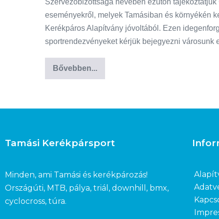
Szervezőbizottsága nevében ezúton tájékoztatjuk
eseményekről, melyek Tamásiban és környékén k
Kerékpáros Alapítvány jóvoltából. Ezen idegenforga
sportrendezvényeket kérjük bejegyezni városunk
Bővebben...
Tamási Kerékpársport
Info
Alapít
Minden, ami Tamási és kerékpározás!
Adatv
Országúti, MTB, pálya, triál, downhill, bmx,
Kapcs
cyclocross, túra.
Impre