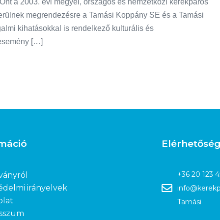
 Önt a 2003. évi megyei, országos és nemzetközi kerékpáros
erülnek megrendezésre a Tamási Koppány SE és a Tamási
lmi kihatásokkal is rendelkező kulturális és
 esemény […]
rmáció
Elérhetősé
+36 20 123 
ványról
édelmi irányelvek
info@kerekp
olat
Tamási
sszum