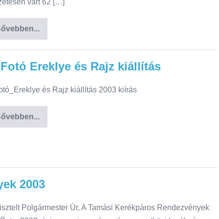
zetesen várt 62 […]
ővebben...
 Fotó Ereklye és Rajz kiállítás
otó_Ereklye és Rajz kiállítás 2003 kiírás
ővebben...
yek 2003
isztelt Polgármester Úr, A Tamási Kerékpáros Rendezvények