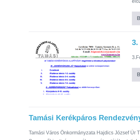
elő
B
3.
3.F
B
Tamási Kerékpáros Rendezvén
Tamási Város Önkormányzata Hajdics József Úr T