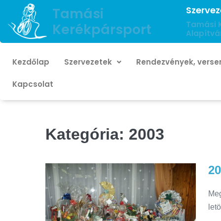
Szervez
Tamási
Tamási 
Kerékpársport
Alapítvá
Kezdőlap
Szervezetek
Rendezvények, verse
Kapcsolat
Kategória:
2003
20
Meg
let