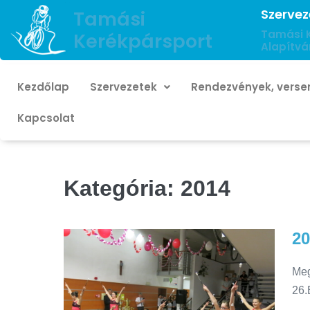
Szervez
Tamási
Tamási 
Kerékpársport
Alapítvá
Kezdőlap
Szervezetek
Rendezvények, verse
Kapcsolat
Kategória:
2014
20
Meg
26.