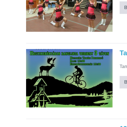
B
T
Tam
B