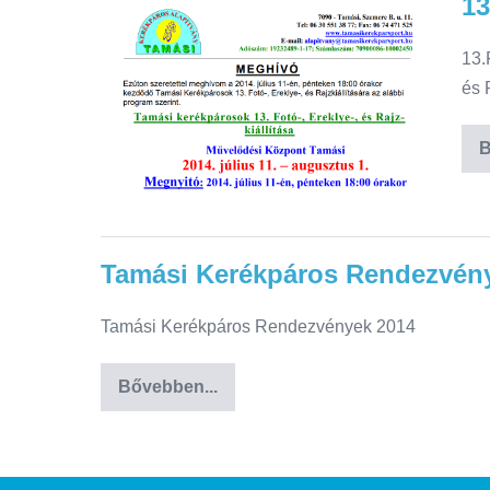
13
13.
és 
B
Tamási Kerékpáros Rendezvén
Tamási Kerékpáros Rendezvények 2014
Bővebben...