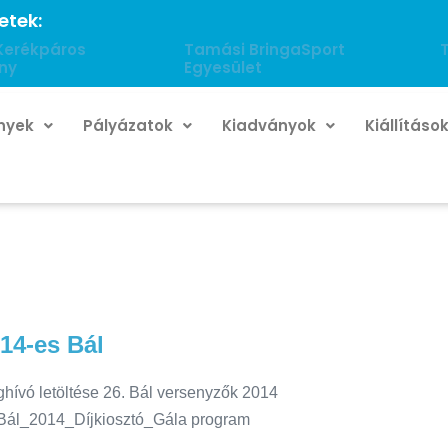
etek:
Kerékpáros
Tamási BringaSport
ny
Egyesület
nyek
Pályázatok
Kiadványok
Kiállításo
14-es Bál
hívó letöltése 26. Bál versenyzők 2014
Bál_2014_Díjkiosztó_Gála program