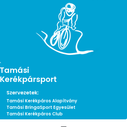
Tamási
Kerékpársport
Szervezetek:
Tamási Kerékpáros Alapítvány
Tamási BringaSport Egyesület
Tamási Kerékpáros Club