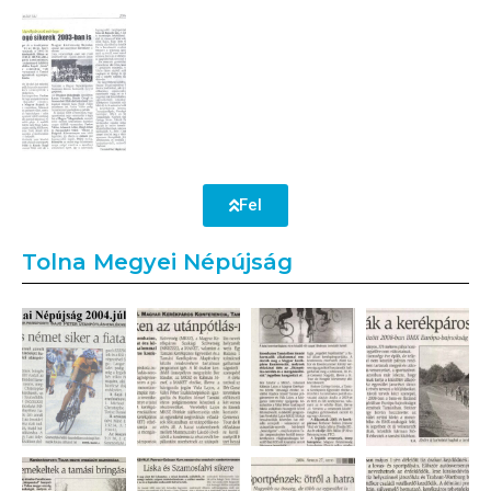
Fel
Tolna Megyei Népújság