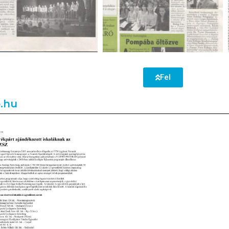
Fel
o.hu