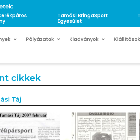
etek:
Kerékpáros
Tamási BringaSport
ny
Egyesület
nyek
Pályázatok
Kiadványok
Kiállításo
nt cikkek
ási Táj