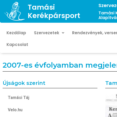
Szervez
Tamási
Tamási 
Kerékpársport
Alapítvá
Kezdőlap
Szervezetek
Rendezvények, verse
Kapcsolat
2007-es évfolyamban megjele
Újságok szerint
Tam
Tamási Táj
Velo.hu