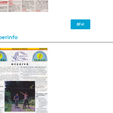
Fel
perinfo