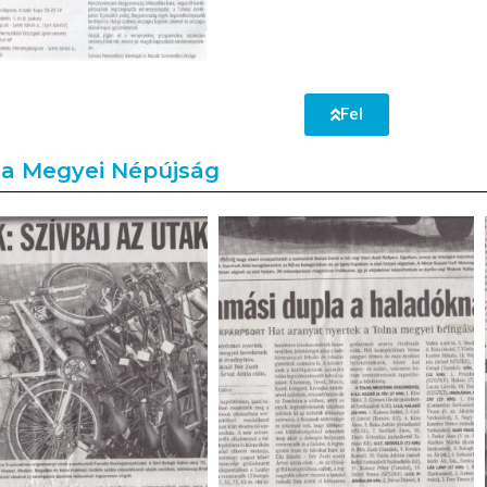
Fel
na Megyei Népújság