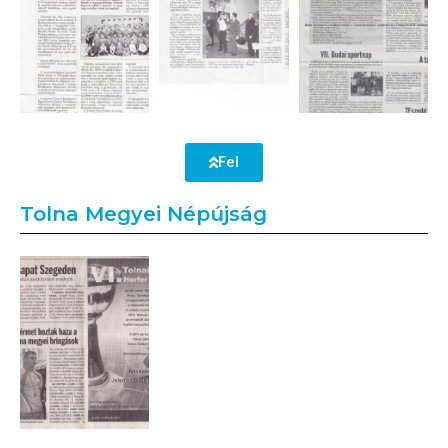
Fel
Tolna Megyei Népújság