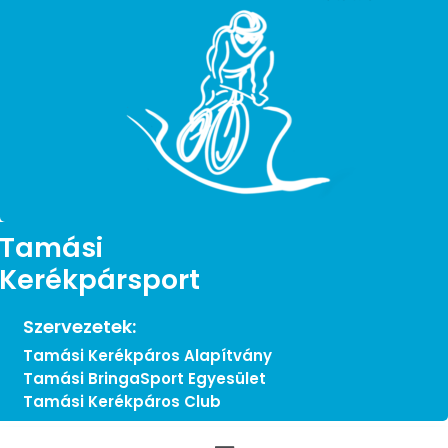
Tamási
Kerékpársport
Szervezetek:
Tamási Kerékpáros Alapítvány
Tamási BringaSport Egyesület
Tamási Kerékpáros Club