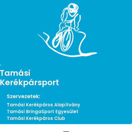
Tamási
Kerékpársport
Szervezetek:
Tamási Kerékpáros Alapítvány
Tamási BringaSport Egyesület
Tamási Kerékpáros Club