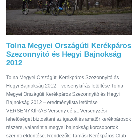
Tolna Megyei Országúti Kerékpáros
Szezonnyitó és Hegyi Bajnokság
2012
Tolna Megyei Országúti Kerékpáros Szezonnyitó és
Hegyi Bajnokság 2012 – versenykiírás letöltése Tolna
Megyei Országúti Kerékpáros Szezonnyitó és Hegyi
Bajnokság 2012 – eredménylista letöltése
VERSENYKIÍRÁS Verseny célja: Versenyzési
lehetőséget biztosítani az igazolt és amatőr kerékpárosok
részére, valamint a megyei bajnokság korcsoportok
szerinti eldöntése. Rendezők: Tamási Kerékpáros Club